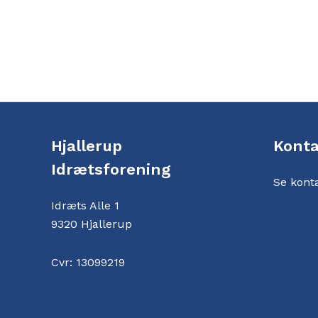
Hjallerup
Kont
Idrætsforening
Se kont
Idræts Alle 1
9320 Hjallerup
Cvr: 13099219