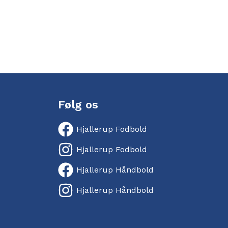
Følg os
Hjallerup Fodbold
Hjallerup Fodbold
Hjallerup Håndbold
Hjallerup Håndbold